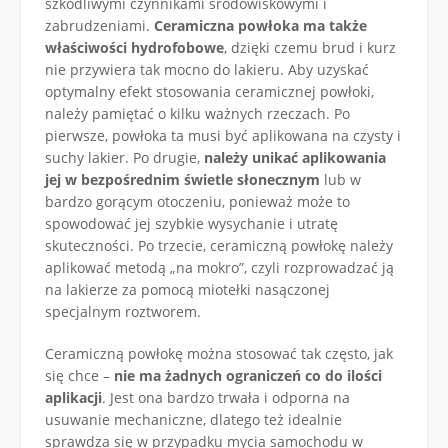
szkodliwymi czynnikami środowiskowymi i
zabrudzeniami.
Ceramiczna powłoka ma także
właściwości hydrofobowe
, dzięki czemu brud i kurz
nie przywiera tak mocno do lakieru. Aby uzyskać
optymalny efekt stosowania ceramicznej powłoki,
należy pamiętać o kilku ważnych rzeczach. Po
pierwsze, powłoka ta musi być aplikowana na czysty i
suchy lakier. Po drugie,
należy unikać aplikowania
jej w bezpośrednim świetle słonecznym
lub w
bardzo gorącym otoczeniu, ponieważ może to
spowodować jej szybkie wysychanie i utratę
skuteczności. Po trzecie, ceramiczną powłokę należy
aplikować metodą „na mokro”, czyli rozprowadzać ją
na lakierze za pomocą miotełki nasączonej
specjalnym roztworem.
Ceramiczną powłokę można stosować tak często, jak
się chce –
nie ma żadnych ograniczeń co do ilości
aplikacji
. Jest ona bardzo trwała i odporna na
usuwanie mechaniczne, dlatego też idealnie
sprawdza się w przypadku mycia samochodu w