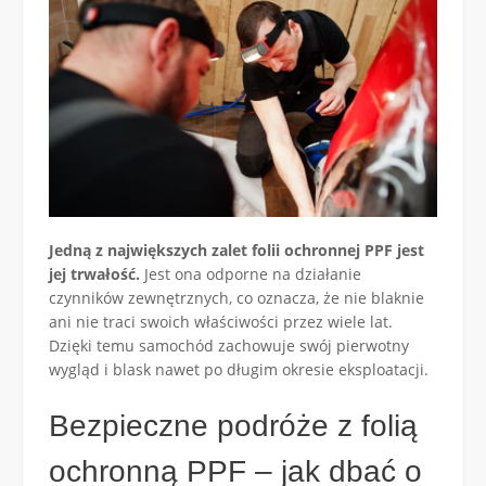
Jedną z największych zalet folii ochronnej PPF jest
jej trwałość.
Jest ona odporne na działanie
czynników zewnętrznych, co oznacza, że nie blaknie
ani nie traci swoich właściwości przez wiele lat.
Dzięki temu samochód zachowuje swój pierwotny
wygląd i blask nawet po długim okresie eksploatacji.
Bezpieczne podróże z folią
ochronną PPF – jak dbać o