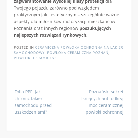
zagwarantowanie wysokiej klasy protekcji
dla
Twojego pojazdu zarówno pod względem
praktycznym jak i estetycznym – szczególnie ważne
aspekty dla miłośników motoryzacji mieszkańców
Poznania oraz innych regionów
poszukujących
najlepszych rozwiązań rynkowych
.
POSTED IN
CERAMICZNA POWŁOKA OCHRONNA NA LAKIER
SAMOCHODOWY
,
POWŁOKA CERAMICZNA POZNAŃ
,
POWŁOKI CERAMICZNE
Post
Folia PPF: Jak
Poznański sekret
navigation
chronić lakier
lśniących aut: odkryj
samochodu przed
moc ceramicznej
uszkodzeniami?
powłoki ochronnej